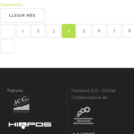
Comments
LLEGIR MÉS
1
2
3
4
5
6
7
8
Patrons
Fundació ICG - Entitat
Col·laboradora de: